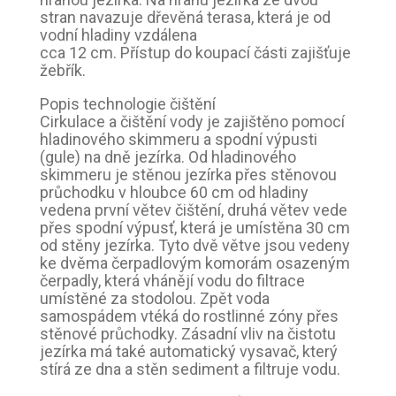
stran navazuje dřevěná terasa, která je od
vodní hladiny vzdálena
cca 12 cm. Přístup do koupací části zajišťuje
žebřík.
Popis technologie čištění
Cirkulace a čištění vody je zajištěno pomocí
hladinového skimmeru a spodní výpusti
(gule) na dně jezírka. Od hladinového
skimmeru je stěnou jezírka přes stěnovou
průchodku v hloubce 60 cm od hladiny
vedena první větev čištění, druhá větev vede
přes spodní výpusť, která je umístěna 30 cm
od stěny jezírka. Tyto dvě větve jsou vedeny
ke dvěma čerpadlovým komorám osazeným
čerpadly, která vhánějí vodu do filtrace
umístěné za stodolou. Zpět voda
samospádem vtéká do rostlinné zóny přes
stěnové průchodky. Zásadní vliv na čistotu
jezírka má také automatický vysavač, který
stírá ze dna a stěn sediment a filtruje vodu.