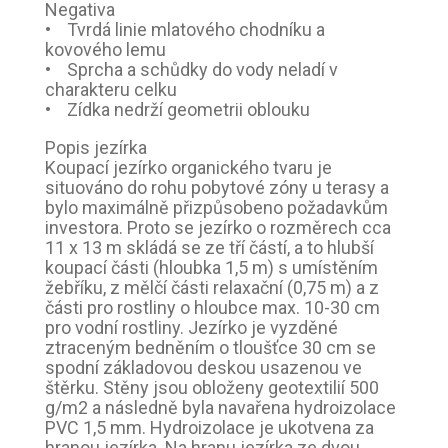
Negativa
• Tvrdá linie mlatového chodníku a
kovového lemu
• Sprcha a schůdky do vody neladí v
charakteru celku
• Zídka nedrží geometrii oblouku
Popis jezírka
Koupací jezírko organického tvaru je
situováno do rohu pobytové zóny u terasy a
bylo maximálně přizpůsobeno požadavkům
investora. Proto se jezírko o rozměrech cca
11 x 13 m skládá se ze tří částí, a to hlubší
koupací části (hloubka 1,5 m) s umístěním
žebříku, z mělčí části relaxační (0,75 m) a z
části pro rostliny o hloubce max. 10-30 cm
pro vodní rostliny. Jezírko je vyzděné
ztraceným bedněním o tloušťce 30 cm se
spodní základovou deskou usazenou ve
štěrku. Stěny jsou obloženy geotextilií 500
g/m2 a následně byla navařena hydroizolace
PVC 1,5 mm. Hydroizolace je ukotvena za
hranou jezírka. Na hranu jezírka ze dvou