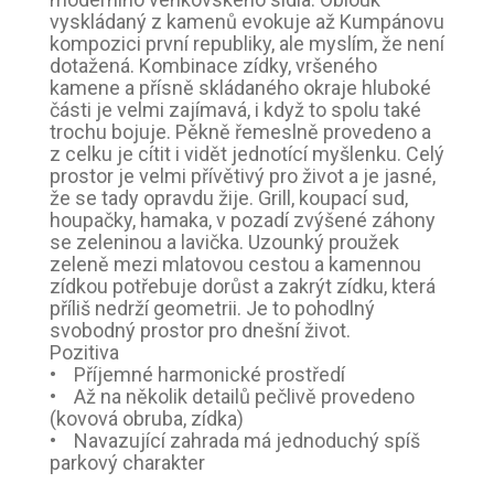
vyskládaný z kamenů evokuje až Kumpánovu
kompozici první republiky, ale myslím, že není
dotažená. Kombinace zídky, vršeného
kamene a přísně skládaného okraje hluboké
části je velmi zajímavá, i když to spolu také
trochu bojuje. Pěkně řemeslně provedeno a
z celku je cítit i vidět jednotící myšlenku. Celý
prostor je velmi přívětivý pro život a je jasné,
že se tady opravdu žije. Grill, koupací sud,
houpačky, hamaka, v pozadí zvýšené záhony
se zeleninou a lavička. Uzounký proužek
zeleně mezi mlatovou cestou a kamennou
zídkou potřebuje dorůst a zakrýt zídku, která
příliš nedrží geometrii. Je to pohodlný
svobodný prostor pro dnešní život.
Pozitiva
• Příjemné harmonické prostředí
• Až na několik detailů pečlivě provedeno
(kovová obruba, zídka)
• Navazující zahrada má jednoduchý spíš
parkový charakter