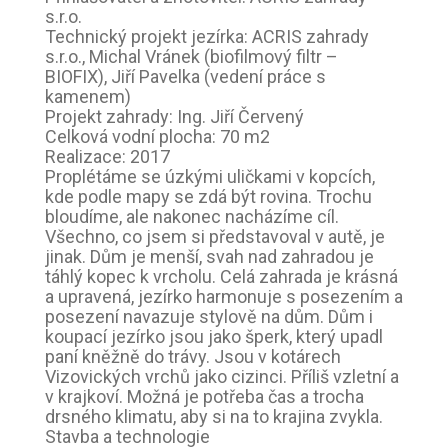
s.r.o.
Technický projekt jezírka: ACRIS zahrady
s.r.o., Michal Vránek (biofilmový filtr –
BIOFIX), Jiří Pavelka (vedení práce s
kamenem)
Projekt zahrady: Ing. Jiří Červený
Celková vodní plocha: 70 m2
Realizace: 2017
Proplétáme se úzkými uličkami v kopcích,
kde podle mapy se zdá být rovina. Trochu
bloudíme, ale nakonec nacházíme cíl.
Všechno, co jsem si představoval v autě, je
jinak. Dům je menší, svah nad zahradou je
táhlý kopec k vrcholu. Celá zahrada je krásná
a upravená, jezírko harmonuje s posezením a
posezení navazuje stylově na dům. Dům i
koupací jezírko jsou jako šperk, který upadl
paní kněžně do trávy. Jsou v kotárech
Vizovických vrchů jako cizinci. Příliš vzletní a
v krajkoví. Možná je potřeba čas a trocha
drsného klimatu, aby si na to krajina zvykla.
Stavba a technologie