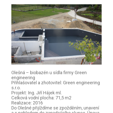
Olešná – biobazén u sídla firmy Green
engineering
Přihlašovatel a zhotovitel: Green engineering
s.r.o.
Projekt: Ing. Jiří Hájek ml.
Celková vodní plocha: 71,5 m2
Realizace: 2016
Do Olešné přijíždíme se zpožděním, unavení
a s pohledem do zapadajícího slunce. Únava