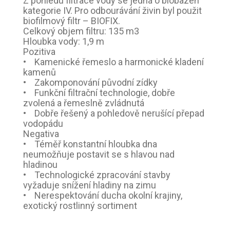
Z pohledu filtrace vody se jedná o biobazén
kategorie IV. Pro odbourávání živin byl použit
biofilmový filtr – BIOFIX.
Celkový objem filtru: 135 m3
Hloubka vody: 1,9 m
Pozitiva
• Kamenické řemeslo a harmonické kladení
kamenů
• Zakomponování původní zídky
• Funkční filtrační technologie, dobře
zvolená a řemeslně zvládnutá
• Dobře řešený a pohledově nerušící přepad
vodopádu
Negativa
• Téměř konstantní hloubka dna
neumožňuje postavit se s hlavou nad
hladinou
• Technologické zpracování stavby
vyžaduje snížení hladiny na zimu
• Nerespektování ducha okolní krajiny,
exotický rostlinný sortiment