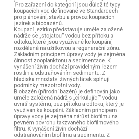
Pro zařazení do kategorií jsou důležité typy
koupacích vod definované ve Standardech
pro plánování, stavbu a provoz koupacích
jezírek a biobazénů.
Koupací jezírko představuje uměle založené
nádrže se „stojatou“ vodou bez přítoku a
odtoku, které jsou využívané ke koupání,
rozdělené na užitkovou a regenerační zónu.
Základním principem úpravy vody je zejména
činnost zooplanktonu a sedimentace. K
vynášení živin dochází pravidelným řezem
rostlin a odstraňováním sedimentu. Z
hlediska množství živných látek splňují
podmínky mezotrofní vody.
Biobazén (přírodní bazén) je definován jako
uměle založená nádrž s „cirkulující“ vodou
uvnitř systému, bez přítoku a odtoku, který je
využíván ke koupání. Základním principem
úpravy vody je zejména nárůst biofilmu na
pevném povrchu takzvaného biofilmového
filtru. K vynášení živin dochází
odstraňováním biofilmu a sedimentu. Z