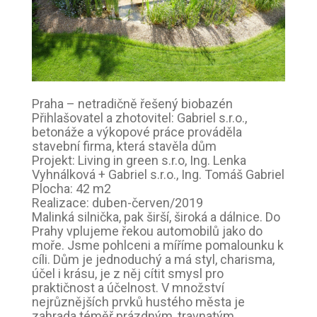
Praha – netradičně řešený biobazén
Přihlašovatel a zhotovitel: Gabriel s.r.o.,
betonáže a výkopové práce prováděla
stavební firma, která stavěla dům
Projekt: Living in green s.r.o, Ing. Lenka
Vyhnálková + Gabriel s.r.o., Ing. Tomáš Gabriel
Plocha: 42 m2
Realizace: duben-červen/2019
Malinká silnička, pak širší, široká a dálnice. Do
Prahy vplujeme řekou automobilů jako do
moře. Jsme pohlceni a míříme pomalounku k
cíli. Dům je jednoduchý a má styl, charisma,
účel i krásu, je z něj cítit smysl pro
praktičnost a účelnost. V množství
nejrůznějších prvků hustého města je
zahrada téměř prázdným, travnatým