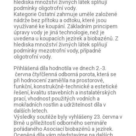
hlediska množství živných látek splňují
podmínky oligotrofní vody.
Kategorie Ostatní zahrnuje uměle založené
nádrže bez přítoku a odtoku, které jsou
využívané ke koupání. Základním principem
úpravy vody je jiná technologie, než je
uvedena u koupacích jezírek a biobazénů. Z
hlediska množství živných látek splňují
podmínky mezotrofní vody, případně
oligotrofní vody.
Přihlášená díla hodnotila ve dnech 2.-3.
června čtyřčlenná odborná porota, která se
při hodnocení zaměřila na prostorové,
funkční, konstrukčně-technické a estetické
řešení, kvalitu stavebních a instalatérských
prací, vhodnost použitých vodních a
mokřadních rostlin a udržitelnost díla v
dalších letech.
Výsledky soutěže byly vyhlášeny 23. června v
Brně u příležitostí odborného semináře
pořádaného Asociací biobazénů a jezírek.
Oceněná díla vám představíme na dalších