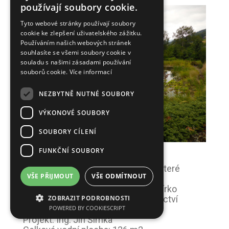
používají soubory cookie.
Tyto webové stránky používají soubory
cookie ke zlepšení uživatelského zážitku.
Používáním našich webových stránek
souhlasíte se všemi soubory cookie v
souladu s našimi zásadami používání
souborů cookie.
Více informací
NEZBYTNĚ NUTNÉ SOUBORY
VÝKONOVÉ SOUBORY
SOUBORY CÍLENÍ
FUNKČNÍ SOUBORY
Čestné uznání
za vizionářsky postavené jezírko, které
VŠE PŘIJMOUT
VŠE ODMÍTNOUT
funguje již 14 let
Bystřice – vizionářské koupací jezírko
ZOBRAZIT PODROBNOSTI
Přihlašovatel a zhotovitel: Zahradnictví
POWERED BY COOKIESCRIPT
Šimková s.r.o.
Projekt: Ing. Jiří Šimka