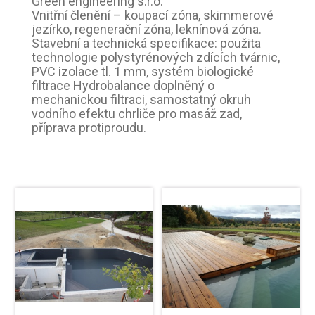
Green engineering s.r.o.
Vnitřní členění – koupací zóna, skimmerové
jezírko, regenerační zóna, leknínová zóna.
Stavební a technická specifikace: použita
technologie polystyrénových zdících tvárnic,
PVC izolace tl. 1 mm, systém biologické
filtrace Hydrobalance doplněný o
mechanickou filtraci, samostatný okruh
vodního efektu chrliče pro masáž zad,
příprava protiproudu.