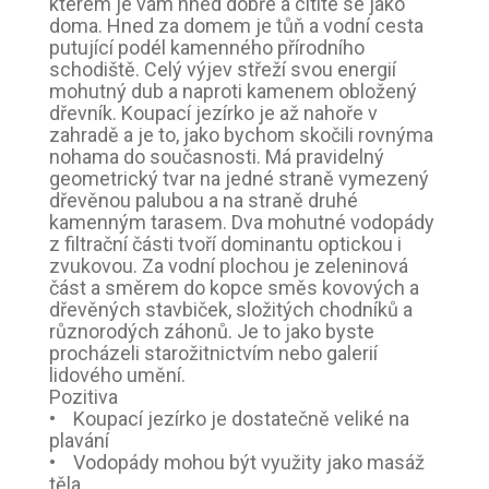
kterém je vám hned dobře a cítíte se jako
doma. Hned za domem je tůň a vodní cesta
putující podél kamenného přírodního
schodiště. Celý výjev střeží svou energií
mohutný dub a naproti kamenem obložený
dřevník. Koupací jezírko je až nahoře v
zahradě a je to, jako bychom skočili rovnýma
nohama do současnosti. Má pravidelný
geometrický tvar na jedné straně vymezený
dřevěnou palubou a na straně druhé
kamenným tarasem. Dva mohutné vodopády
z filtrační části tvoří dominantu optickou i
zvukovou. Za vodní plochou je zeleninová
část a směrem do kopce směs kovových a
dřevěných stavbiček, složitých chodníků a
různorodých záhonů. Je to jako byste
procházeli starožitnictvím nebo galerií
lidového umění.
Pozitiva
• Koupací jezírko je dostatečně veliké na
plavání
• Vodopády mohou být využity jako masáž
těla