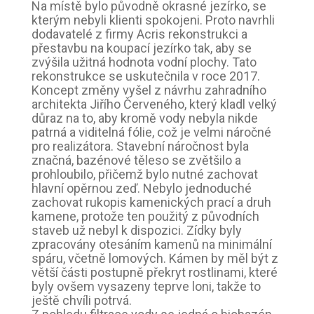
Na místě bylo původně okrasné jezírko, se
kterým nebyli klienti spokojeni. Proto navrhli
dodavatelé z firmy Acris rekonstrukci a
přestavbu na koupací jezírko tak, aby se
zvýšila užitná hodnota vodní plochy. Tato
rekonstrukce se uskutečnila v roce 2017.
Koncept změny vyšel z návrhu zahradního
architekta Jiřího Červeného, který kladl velký
důraz na to, aby kromě vody nebyla nikde
patrná a viditelná fólie, což je velmi náročné
pro realizátora. Stavební náročnost byla
značná, bazénové těleso se zvětšilo a
prohloubilo, přičemž bylo nutné zachovat
hlavní opěrnou zeď. Nebylo jednoduché
zachovat rukopis kamenických prací a druh
kamene, protože ten použitý z původních
staveb už nebyl k dispozici. Zídky byly
zpracovány otesáním kamenů na minimální
spáru, včetně lomových. Kámen by měl být z
větší části postupně překryt rostlinami, které
byly ovšem vysazeny teprve loni, takže to
ještě chvíli potrvá.