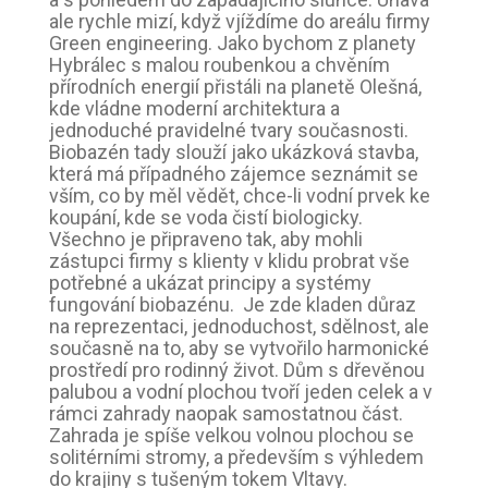
ale rychle mizí, když vjíždíme do areálu firmy
Green engineering. Jako bychom z planety
Hybrálec s malou roubenkou a chvěním
přírodních energií přistáli na planetě Olešná,
kde vládne moderní architektura a
jednoduché pravidelné tvary současnosti.
Biobazén tady slouží jako ukázková stavba,
která má případného zájemce seznámit se
vším, co by měl vědět, chce-li vodní prvek ke
koupání, kde se voda čistí biologicky.
Všechno je připraveno tak, aby mohli
zástupci firmy s klienty v klidu probrat vše
potřebné a ukázat principy a systémy
fungování biobazénu. Je zde kladen důraz
na reprezentaci, jednoduchost, sdělnost, ale
současně na to, aby se vytvořilo harmonické
prostředí pro rodinný život. Dům s dřevěnou
palubou a vodní plochou tvoří jeden celek a v
rámci zahrady naopak samostatnou část.
Zahrada je spíše velkou volnou plochou se
solitérními stromy, a především s výhledem
do krajiny s tušeným tokem Vltavy.