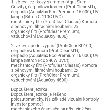
1. větev: jezírkový skimmer (AquaSkim
Gravity); čerpadlová komora (ProfiClear M1);
čerpadlo (AquaMax Eco Premium 16 000); UV
lampa (Bitron C 110C UVC),
mechanický filtr (ProfiClear Classic) Komora
s pěnovými filtračními houbami; 2x
organický filtr (ProfiClear Premium),
vzduchování (AquaOxy 4800)
2. větev: spodní výpusť (ProfiClear BD100),
čerpadlová komora (ProfiClear M1);
čerpadlo (AquaMax Eco Premium 16 000); UV
lampa (Bitron Eco 240W UVC);
mechanický filtr (ProfiClear Classic) Komora
s pěnovými filtračními houbami; 2x
organický filtr (ProfiClear Premium),
vzduchování (AquaOxy 4800)
Dopouštění jezírka
Dopouštění jezírka je řešeno
poloautomaticky. Na základě vizuální kontroly
investor pomocí
mechanického časovače na příslušný čas