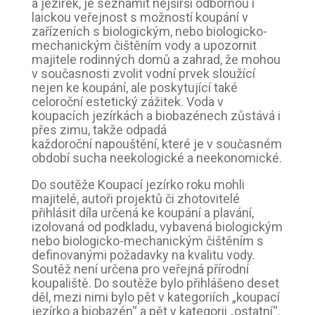
a jezírek, je seznámit nejširší odbornou i
laickou veřejnost s možností koupání v
zařízeních s biologickým, nebo biologicko-
mechanickým čištěním vody a upozornit
majitele rodinných domů a zahrad, že mohou
v současnosti zvolit vodní prvek sloužící
nejen ke koupání, ale poskytující také
celoroční estetický zážitek. Voda v
koupacích jezírkách a biobazénech zůstává i
přes zimu, takže odpadá
každoroční napouštění, které je v současném
období sucha neekologické a neekonomické.
Do soutěže Koupací jezírko roku mohli
majitelé, autoři projektů či zhotovitelé
přihlásit díla určená ke koupání a plavání,
izolovaná od podkladu, vybavená biologickým
nebo biologicko-mechanickým čištěním s
definovanými požadavky na kvalitu vody.
Soutěž není určena pro veřejná přírodní
koupaliště. Do soutěže bylo přihlášeno deset
děl, mezi nimi bylo pět v kategoriích „koupací
jezírko a biobazén“ a pět v kategorii „ostatní“.