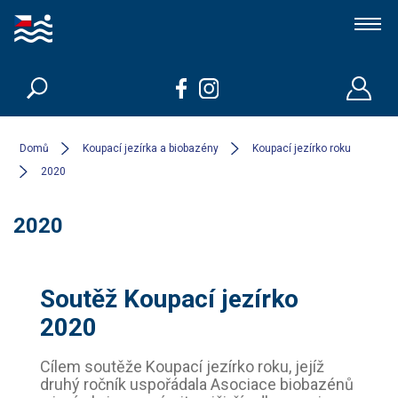
Koupací jezírka a biobazény
Členové
Domů
Koupací jezírka a biobazény
Koupací jezírko roku
2020
Kdo jsme
2020
Kontakt
Soutěž Koupací jezírko
2020
Cílem soutěže Koupací jezírko roku, jejíž
druhý ročník uspořádala Asociace biobazénů