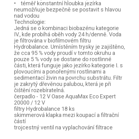
• téměř konstantní hloubka jezírka
neumožňuje bezpečně se postavit s hlavou
nad vodou
Technologie:
Jedná se o kombinaci biobazénu kategorie
IV., kde probíhá oběh vody 24 h/denně. Voda
je filtrována v biofilmovém filtru
Hydrobalance. Umístěním trysky je zajištěno,
že cca 95 % vody proudí v tomto okruhu a
pouze 5 % vody se dostane do rostlinné
části, která funguje jako jezírko kategorie I. s
plovoucími a ponořenými rostlinami a
sedimentací živin na povrchu substrátu. Filtr
je zakrytý dřevěnou palubou, která je při
čištění rozebíratelná.
čerpadlo - 12 V Oase AquaMax Eco Expert
20000 / 12 V
filtry Hydrobalance 18 ks
skimmerová klapka mezi koupací a filtrační
částí
trojcestný ventil na vyplachování filtrace