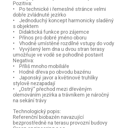
Pozitiva:
• Po technické i řemeslné stránce velmi
dobře zvládnuté jezírko
• Jednoduchý koncept harmonicky sladěný
s objektem
• Didaktická funkce pro zájemce
• Přínos pro dobré jméno oboru
• Vhodně umístěné rozdílné vstupy do vody
• Vyvýšený lem dna u dvou stran terasy
umožňuje ve vodě se pohodlně postavit
Negativa:
• Příliš mnoho mobiliáře
• Hodně dřeva po obvodu bazénu
• Japonský javor a květinové truhlíky
stylově nezapadají
• „Ostrý“ přechod mezi dřevěným
olemováním jezírka a trávníkem je náročný
na sekání trávy
Technologický popis:
Referenční biobazén navazující
bezprostředně na terasu provozní budovy