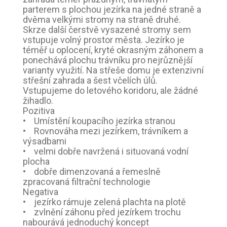
parterem s plochou jezírka na jedné straně a
dvěma velkými stromy na straně druhé.
Skrze další čerstvě vysazené stromy sem
vstupuje volný prostor města. Jezírko je
téměř u oplocení, kryté okrasným záhonem a
ponechává plochu trávníku pro nejrůznější
varianty využití. Na střeše domu je extenzivní
střešní zahrada a šest včelích úlů.
Vstupujeme do letového koridoru, ale žádné
žihadlo.
Pozitiva
• Umístění koupacího jezírka stranou
• Rovnováha mezi jezírkem, trávníkem a
výsadbami
• velmi dobře navržená i situovaná vodní
plocha
• dobře dimenzovaná a řemeslně
zpracovaná filtrační technologie
Negativa
• jezírko rámuje zelená plachta na plotě
• zvlnění záhonu před jezírkem trochu
nabourává jednoduchý koncept